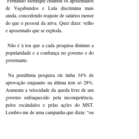
 Fernando Henrique chamou os aposentados 
de Vagabundos e Lula discrimina mais 
ainda, concedendo reajuste de salários menor 
do que o pessoal da ativa. Quer dizer: velho 
e aposentado que se exploda.
 Não é à toa que a cada pesquisa diminui a 
popularidade e a confiança no governo e do 
governante.
 Na penúltima pesquisa ele tinha 34% de 
aprovação enquanto na última tem só 28%. 
Aumenta a velocidade da queda livre de um 
governo enfraquecido pela incompetência, 
pelos escândalos e pelas ações do MST. 
Lembro-me de uma campanha que dizia: “ou 
o Brasil acaba com a saúva, ou a saúva 
acaba com o Brasil”. 