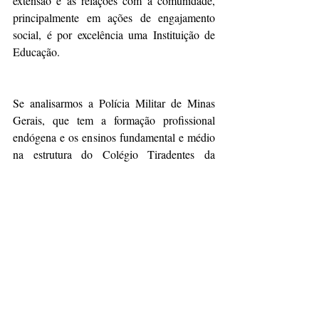
extensão e as relações com a comunidade, 
principalmente em ações de engajamento 
social, é por excelência uma Instituição de 
Educação.
Se analisarmos a Polícia Militar de Minas 
Gerais, que tem a formação profissional 
endógena e os ensinos fundamental e médio 
na estrutura do Colégio Tiradentes da 
PMMG, poderemos dizer que ela é uma 
Instituição de Educação no conjunto de suas 
unidades que ofertam o ensino fundamental, 
o ensino médio, o ensino superior, as 
relações com a comunidade através das 
extensões e a pesquisa nos cursos de pós-
graduação.