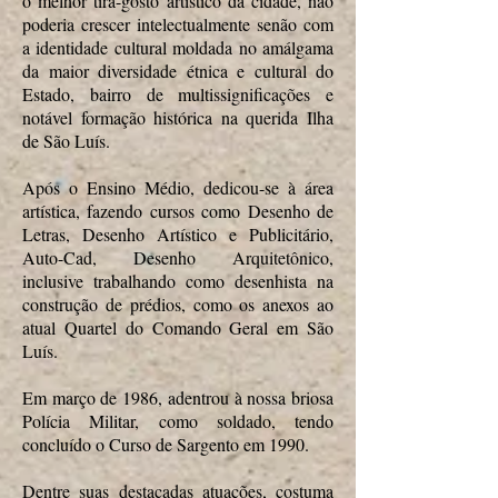
o melhor tira-gosto artístico da cidade, não
poderia crescer intelectualmente senão com
a identidade cultural moldada no amálgama
da maior diversidade étnica e cultural do
Estado, bairro de multissignificações e
notável formação histórica na querida Ilha
de São Luís.
Após o Ensino Médio, dedicou-se à área
artística, fazendo cursos como Desenho de
Letras, Desenho Artístico e Publicitário,
Auto-Cad, Desenho Arquitetônico,
inclusive trabalhando como desenhista na
construção de prédios, como os anexos ao
atual Quartel do Comando Geral em São
Luís.
Em março de 1986, adentrou à nossa briosa
Polícia Militar, como soldado, tendo
concluído o Curso de Sargento em 1990.
Dentre suas destacadas atuações, costuma