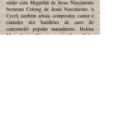
união com Magnólia de Jesus Nascimento
brotaram Celmag de Jesus Nascimento, o
Cecel, também artista, compositor, cantor e
cantador dos batalhões de ouro do
cancioneiro popular maranhense, Helena
Maria Santos Nascimento e Afonso Celso
Santos Nascimento. Sua neta Evillyn
Caroline Carvalho Nascimento é a princesa
do Reino da Família Nascimento.
Sua paixão artística, por fim, é conduzir
com abnegada dedicação os projetos
artísticos, sociais e culturais da Associação
Cultural Dragões da Madre Deus, que, mais
que um Bloco Organizado, é uma
agremiação carnavalesca que oferece
políticas de lazer às crianças e jovens do
bairro da Madre Deus, retirando-se das
condições de vulnerabilidade social, do
mundo da criminalidade, das drogas e
violência generalizada que se universalizou