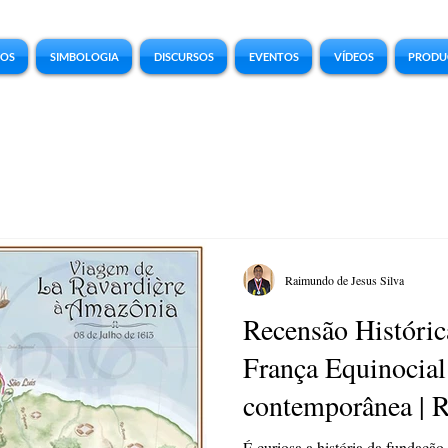
COS
SIMBOLOGIA
DISCURSOS
EVENTOS
VÍDEOS
PRODU
Raimundo de Jesus Silva
Recensão Históri
França Equinocial
contemporânea | 
Silva
É curiosa a história da fundaçã