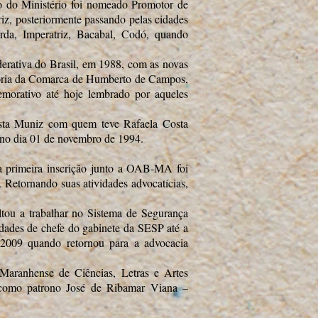
 do Ministério foi nomeado Promotor de
riz, posteriormente passando pelas cidades
da, Imperatriz, Bacabal, Codó, quando
erativa do Brasil, em 1988, com as novas
otoria da Comarca de Humberto de Campos,
morativo até hoje lembrado por aqueles
osta Muniz com quem teve Rafaela Costa
 no dia 01 de novembro de 1994.
ua primeira inscrição junto a OAB-MA foi
. Retornando suas atividades advocatícias,
tou a trabalhar no Sistema de Segurança
vidades de chefe do gabinete da SESP até a
 2009 quando retornou para a advocacia
aranhense de Ciências, Letras e Artes
 como patrono José de Ribamar Viana –