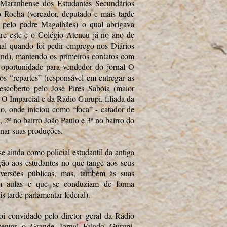
 Maranhense dos Estudantes Secundários
 Rocha (vereador, deputado e mais tarde
 pelo padre Magalhães) o qual abrigava
ntre este e o Colégio Ateneu já no ano de
nal quando foi pedir emprego nos Diários
and), mantendo os primeiros contatos com
oportunidade para vendedor do jornal O
dos “repartes” (responsável em entregar as
descoberto pelo José Pires Sabóia (maior
 O Imparcial e da Rádio Gurupi, filiada da
o, onde iniciou como “foca” - catador de
e, 2º no bairro João Paulo e 3º no bairro do
inar suas produções.
se ainda como policial estudantil da antiga
o aos estudantes no que tange aos seus
iversões públicas, mas, também às suas
vam aulas e que se conduziam de forma
 tarde parlamentar federal).
i convidado pelo diretor geral da Rádio
entar o Grande Jornal Falado Gurupi.