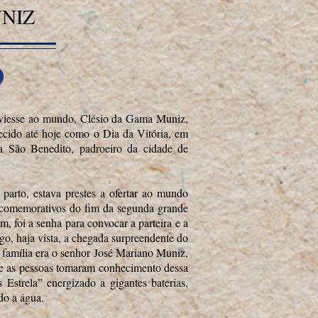
NIZ
 viesse ao mundo, Clésio da Gama Muniz,
ecido até hoje como o Dia da Vitória, em
a São Benedito, padroeiro da cidade de
arto, estava prestes a ofertar ao mundo
io comemorativos do fim da segunda grande
, foi a senha para convocar a parteira e a
go, haja vista, a chegada surpreendente do
a família era o senhor José Mariano Muniz,
ue as pessoas tomaram conhecimento dessa
s Estrela” energizado a gigantes baterias,
do a água.