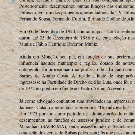
Posteriormente desempenhou outras funções nas emissoras
Difusora. Foi um dos primeiros apresentadores da TV Difusor
Fernando Sousa, Fernando Cutrim, Bernardo Coêlho de Almei
Em 05 de dezembro de 1970, contrai núpcias com a senhora
durou até 05 de dezembro de 1986 e de cuja relação na
Muniz e Fábio Henrique Ewerton Muniz.
Ainda em Monção, seu pai, em função de sua performa
influência naquele município e região, dotado de notáve
datilógrafo, foi provisionado na profissão de advogado co
Sarney de Araújo Costa. Aí reside a fonte de inspiração 
ingressasse na Faculdade de Direito de São Luís, onde foi o 
de 1972 no prédio em frente ao Teatro Arthur Azevedo.
Já como advogado continuou suas atividades na imprensa, 
Jámenes Calado apresentava o programa “Um advogado às s
Em 1975 por um curto período na administração do então
desempenhou as funções de assessor jurídico e de comun
Maranhão (SAGRIMA), onde assessorando o Secretário D
ocupação dos gerais de Balsas pelos gaúchos que passaram a 