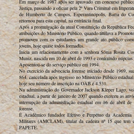
Em março de 1987 após ser aprovado em concurso público
Justiça, passando a oficiar pela 2ª Vara Criminal em Imperat
de Humberto de Campos, Esperantinópolis, Barra do Cor
retornou para esta capital, na entrância final.
Após a promulgação da atual Constituição da República Fed
atribuições do Ministério Público, quando titulava a Prom
promoveu com os estudantes um grande ato público come
jovens, hoje quase todos formados.
Inicia um relacionamento com a senhora Sônia Rosita C
Muniz, nascida em 10 de abril de 1993 e contraindo núpcias
Aposentou-se do serviço público em 1994.
No exercício da advocacia forense iniciado desde 1969, s
864, cancelada após ingresso no Ministério Público estadual
hoje seu número de inscrição na OAB é 4.531.
Na administração do Governador Jackson Kleper Lago, vol
estadual, a partir de janeiro de 2007 quando exerceu as ati
interrupção da administração estadual em 16 de abril de
forense.
É Acadêmico fundador Efetivo e Perpétuo da Academia M
Militares (AMCLAM), titular da cadeira nº 15 que tem
PAPETE.