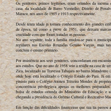
Os genitores, primos legítimos, eram oriundos da mesma 
casa, da localidade de Barro Vermelho, Distrito de Penal
Maracu, nos anos de 1905 e 1913 respectivamente.
Desde tenra idade já tomara conhecimento dos grandes emb
de época, tal como a greve de 1951, que deixara marca
crueldade com que foram tratadas as pessoas.
No ano seguinte, toda a família mudou-se para o municíp
regulares nas Escolas Reunidas Getúlio Vargas, mais ta
concluiu o ensino primário.
Por insistência aos seus genitores, concordaram em encaminh
aos estudos. Que no ano de 1958 veio a residir na casa de u
Zica, localizado na Travessa Tabajara no bairro Matadouro (
onde hoje está localizado o Colégio Estado do Pará. Já e
ginásio para o Colégio Ateneu Teixeira Mendes de proprie
concorrência privilegiava apenas os melhores preparados
bolsa de estudos oriunda do Ministério da Educação e ali
chegando a presidência do Grêmio Cultural e Recreativo Ma
Em função das dificuldades financeiras que sua tia passou a