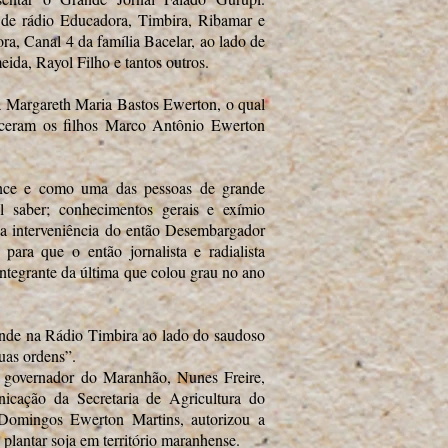
 de rádio Educadora, Timbira, Ribamar e
a, Canal 4 da família Bacelar, ao lado de
da, Rayol Filho e tantos outros.
 Margareth Maria Bastos Ewerton, o qual
sceram os filhos Marco Antônio Ewerton
nce e como uma das pessoas de grande
l saber; conhecimentos gerais e exímio
m a interveniência do então Desembargador
para que o então jornalista e radialista
integrante da última que colou grau no ano
onde na Rádio Timbira ao lado do saudoso
uas ordens”.
 governador do Maranhão, Nunes Freire,
icação da Secretaria de Agricultura do
omingos Ewerton Martins, autorizou a
plantar soja em território maranhense.