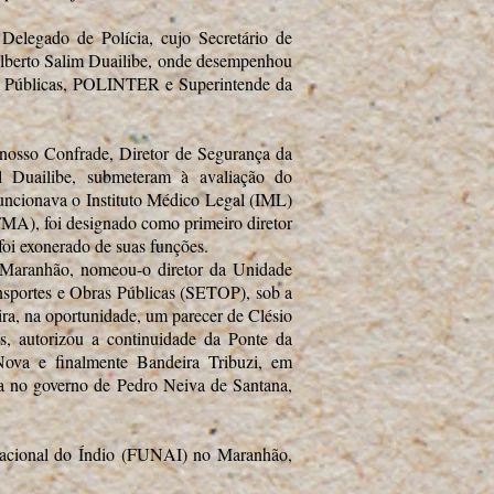
elegado de Polícia, cujo Secretário de
 Alberto Salim Duailibe, onde desempenhou
es Públicas, POLINTER e Superintende da
nosso Confrade, Diretor de Segurança da
l Duailibe, submeteram à avaliação do
uncionava o Instituto Médico Legal (IML)
MA), foi designado como primeiro diretor
 foi exonerado de suas funções.
 Maranhão, nomeou-o diretor da Unidade
ansportes e Obras Públicas (SETOP), sob a
ra, na oportunidade, um parecer de Clésio
s, autorizou a continuidade da Ponte da
va e finalmente Bandeira Tribuzi, em
a no governo de Pedro Neiva de Santana,
acional do Índio (FUNAI) no Maranhão,