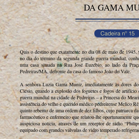
DA GAMA MU
Cadeira nº 15
Quis o destino que exatamente no dia 08 de maio de 1945,
no dia do término da segunda grande guerra mundial, conh
uma casa situada na Rua José Euzébio, ao lado da Praç
Pedreiras/MA, defronte da casa do famoso João do Vale.
A senhora Luzia Gama Muniz, imediatamente às dores do p
Clésio, quando a explosão dos foguetes e fogos de artifíc
guerra mundial na cidade de Pedreiras – a Princesa do Mearim
assistência do velho e querido médico pedreirense Melico Rê
quinto rebento de uma ordem de dez filhos, cujo patriarca d
farmacêutico e enfermeiro que relatou-lhe oportunamente q
auspiciosa notícia, através de um receptor de rádio “Philip
equipado com grandes válvulas de vidro temperado refrigera