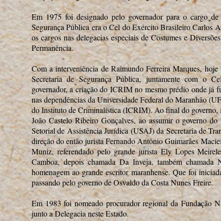
Em 1975 foi designado pelo governador para o cargo de D
Segurança Pública era o Cel do Exército Brasileiro Carlos
os cargos nas delegacias especiais de Costumes e Diversõ
Permanência.
Com a interveniência de Raimundo Ferreira Marques, hoje 
Secretaria de Segurança Pública, juntamente com o Ce
governador, a criação do ICRIM no mesmo prédio onde já f
nas dependências da Universidade Federal do Maranhão (UF
do Instituto de Criminalística (ICRIM). Ao final do governo,
João Castelo Ribeiro Gonçalves, ao assumir o governo do
Setorial de Assistência Jurídica (USAJ) da Secretaria de Tr
direção do então jurista Fernando Antônio Guimarães Maciei
Muniz, referendado pelo grande jurista Ely Lopes Meirele
Camboa, depois chamada Da Inveja, também chamada No
homenagem ao grande escritor maranhense. Que foi iniciad
passando pelo governo de Osvaldo da Costa Nunes Freire.
Em 1983 foi nomeado procurador regional da Fundação N
junto a Delegacia neste Estado.