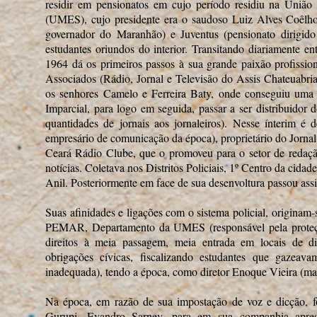
residir em pensionatos em cujo período residiu na União
(UMES), cujo presidente era o saudoso Luiz Alves Coêlho
governador do Maranhão) e Juventus (pensionato dirigido
estudantes oriundos do interior. Transitando diariamente e
1964 dá os primeiros passos à sua grande paixão profissio
Associados (Rádio, Jornal e Televisão do Assis Chateuabri
os senhores Camelo e Ferreira Baty, onde conseguiu uma 
Imparcial, para logo em seguida, passar a ser distribuidor 
quantidades de jornais aos jornaleiros). Nesse ínterim é 
empresário de comunicação da época), proprietário do Jornal
Ceará Rádio Clube, que o promoveu para o setor de redaçã
notícias. Coletava nos Distritos Policiais, 1º Centro da cidad
Anil. Posteriormente em face de sua desenvoltura passou ass
Suas afinidades e ligações com o sistema policial, originam-
PEMAR, Departamento da UMES (responsável pela proteçã
direitos à meia passagem, meia entrada em locais de d
obrigações cívicas, fiscalizando estudantes que gazea
inadequada), tendo a época, como diretor Enoque Vieira (mais
Na época, em razão de sua impostação de voz e dicção, fo
Gurupi, Evandro Sarney, para em sua companhia apres