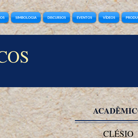
COS
SIMBOLOGIA
DISCURSOS
EVENTOS
VÍDEOS
PRODU
COS
ACADÊMIC
CLÉSIO