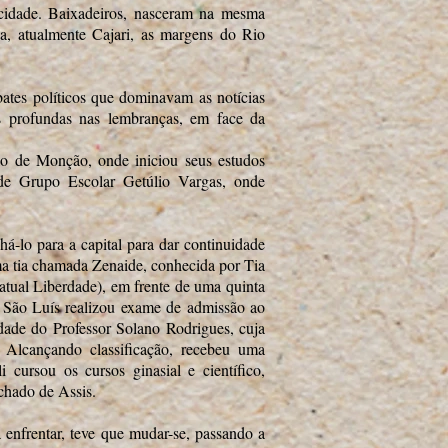
cidade. Baixadeiros, nasceram na mesma
va, atualmente Cajari, as margens do Rio
ates políticos que dominavam as notícias
s profundas nas lembranças, em face da
io de Monção, onde iniciou seus estudos
rde Grupo Escolar Getúlio Vargas, onde
á-lo para a capital para dar continuidade
ma tia chamada Zenaide, conhecida por Tia
atual Liberdade), em frente de uma quinta
m São Luís realizou exame de admissão ao
dade do Professor Solano Rodrigues, cuja
. Alcançando classificação, recebeu uma
 cursou os cursos ginasial e científico,
chado de Assis.
 enfrentar, teve que mudar-se, passando a