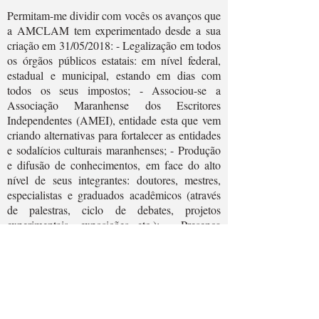
Permitam-me dividir com vocês os avanços que
a AMCLAM tem experimentado desde a sua
criação em 31/05/2018: - Legalização em todos
os órgãos públicos estatais: em nível federal,
estadual e municipal, estando em dias com
todos os seus impostos; - Associou-se a
Associação Maranhense dos Escritores
Independentes (AMEI), entidade esta que vem
criando alternativas para fortalecer as entidades
e sodalícios culturais maranhenses; - Produção
e difusão de conhecimentos, em face do alto
nível de seus integrantes: doutores, mestres,
especialistas e graduados acadêmicos (através
de palestras, ciclo de debates, projetos
experimentais, exposições etc.); - Presença
constante de seus Acadêmicos, representando a
entidade em solenidades, atividades
acadêmicas, em São Luís e outros Estados.
Tanto que a AMCLAM já foi convidada para
intercambiar experiências com Israel, Estados
Unidos e Marrocos; - Convidada para integrar