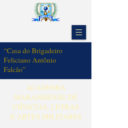
“Casa do Brigadeiro
Feliciano Antônio
Falcão”
ACADEMIA
MARANHENSE DE
CIÊNCIAS, LETRAS
E ARTES MILITARES