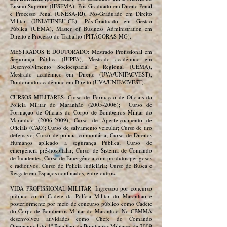
Ensino Superior (IESFMA), Pós-Graduado em Direito Penal
e Processo Penal (UNESA-RJ), Pós-Graduado em Direito
Militar (UNIATENEU-CE), Pós-Graduado em Gestão
Pública (UEMA), Master of Business Administration em
Direito e Processo do Trabalho (PITÁGORAS-MG).
MESTRADOS E DOUTORADO: Mestrado Profissional em
Segurança Pública (IUPFA), Mestrado acadêmico em
Desenvolvimento Socioespacial e Regional (UEMA),
Mestrado acadêmico em Direito (UVA/UNIFACVEST),
Doutorando acadêmico em Direito (UVA/UNIFACVEST).
CURSOS MILITARES: Curso de Formação de Oficiais da
Polícia Militar do Maranhão
(2005-2006)
; Curso de
Formação de Oficiais do Corpo de Bombeiros Militar do
Maranhão
(2006-2009)
; Curso de Aperfeiçoamento de
Oficiais (CAO); Curso de salvamento veicular; Curso de tiro
defensivo; Curso de polícia comunitária; Curso de Direitos
Humanos aplicado a segurança Pública; Curso de
emergência pré-hospitalar; Curso de Sistema de Comando
de Incidentes; Curso de Emergência com produtos perigosos
e radiotivos; Curso de Polícia Judiciária; Curso de Busca e
Resgate em Espaços confinados, entre outros.
VIDA PROFISSIONAL MILITAR: Ingressou por concurso
público como Cadete da Polícia Militar do Maranhão e
posteriormente por meio de concurso público como Cadete
do Corpo de Bombeiros Militar do Maranhão. No CBMMA
desenvolveu atividades como Chefe do Comando
Operacional do 1º Batalhão de Bombeiros Militares de 2009