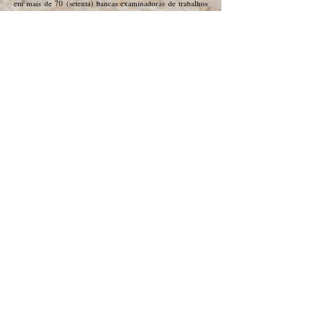
em mais de 70 (setenta) bancas examinadoras de trabalhos
de conclusão de cursos de graduação e pós-graduação.
Orientação de 23 (vinte e três) trabalhos de conclusão de
cursos de graduação e 44 (quarenta e quatro) pós-
graduação. Orientação de 26 (vinte e seis) trabalhos
iniciação científica/ apresentação em congressos.
Participação em 11 (onze) bancas examinadoras de
avaliação para ingresso na carreira docente. Mais de 20
cursos, minicursos e outras produções técnicas em áudio e
vídeo. Organização de mais de 60 (sessenta) seminários,
congressos e outros eventos acadêmicos de graduação e pós-
graduação. Participação em mais de 40 (quarenta) eventos
acadêmicos regionais, nacionais e internacionais. É
fundador, pesquisador e líder do Grupo de Pesquisa
Ciências Criminais integradas (GPCCI) desde o ano de 2014
e líder do Grupo de Pesquisa em Direito e Desenvolvimento
(GPDD) desde o ano de 2018. É pesquisador e membro
permanente do Laboratório de Estudos Políticos de Defesa e
Segurança Pública (LEPDSP) da Escola Superior de Guerra
e Instituto de Estudos Sociais e Políticos da UERJ.
LIVROS
É autor dos livros:
Desenvolvimento e Contradições no Coroadinho (Editora
Safira);
A Filosofia Política de Thomas Hobbes: do estado de
natureza ao contrato social (Editora Z-Prime)
É coautor dos livros:
Dimensões jurídicas das políticas públicas - vol.1 (Editora