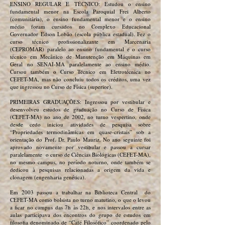
ENSINO REGULAR E TÉCNICO: Estudou o ensino
fundamental menor na Escola Paroquial Frei Alberto
(comunitária), o ensino fundamental menor e o ensino
médio foram cursados no Complexo Educacional
Governador Edson Lobão (escola pública estadual). Fez o
curso técnico profissionalizante em Marcenaria
(CEPROMAR) paralelo ao ensino fundamental e o curso
técnico em Mecânico de Manutenção em Máquinas em
Geral no SENAI-MA paralelamente ao ensino médio.
Cursou também o Curso Técnico em Eletrotécnica no
CEFET-MA, mas não concluiu todos os créditos, uma vez
que ingressou no Curso de Física (superior).
PRIMEIRAS GRADUAÇÕES: Ingressou por vestibular e
desenvolveu estudos de graduação no Curso de Física
(CEFET-MA) no ano de 2002, no turno vespertino, onde
desde cedo iniciou atividades de pesquisa sobre
“Propriedades termodinâmicas em quase-cristais” sob a
orientação do Prof. Dr. Paulo Mauriz. No ano seguinte foi
aprovado novamente por vestibular e passou a cursar
paralelamente o curso de Ciências Biológicas (CEFET-MA),
no mesmo campus, no período noturno, onde também se
dedicou à pesquisas relacionadas a origem da vida e
clonagem (engenharia genética).
Em 2003 passou a trabalhar na Biblioteca Central do
CEFET-MA como bolsista no turno matutino, o que o levou
a ficar no campus das 7h às 22h, e nos intervalos entre as
aulas participava dos encontros do grupo de estudos em
filosofia denominado de “Café Filosófico” coordenado pelo