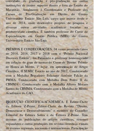
convidado de graduação e pós-graduação em outras
instituições de ensino superior dentro e fora do Estado do
Maranhão. Atualmente é Coordenador e Professor dos
Cursos de Pós-Graduação em Direito do Centro
Universitário Estácio São Luís, cargo que exerce desde o
ano de 2014, onde desenvolve projetos de pesquisa e
diversas outras atividades acadêmicas focadas na
produtividade científica. É também professor do Curso de
Especialização em Gestão Pública (MBA) do Centro
Universitário Estácio São Luís.
PRÊMIOS E CONDECORAÇÕES: 04 vezes premiado (anos
de 2014, 2016, 2017 e 2018 com o “Prêmio Nacional
Docentes Estácio”, foi Paraninfo e professor homenageado
em colação de grau de turmas do Curso de Direito. Prêmio
de Honra ao Mérito, 1º lugar, em apresentação de Artigo
Científico, II SEMIC Estácio no ano de 2017. Condecorado
com a Medalha Brigadeiro Feliciano Antônio Falcão da
PMMA. Condecorado com Medalha Dom Pedro II do
CBMMA. Condecorado com a Medalha Alferes Moraes
Santos do CBMMA. Condecorado com a Medalha de Mérito
Acadêmico do CAO.
PRODUÇÃO CIENTÍFICA/ACADÊMICA: É Editor-Chefe
da Editora Z-Prime, Editor-Chefe da Revista “Direito,
Democracia e Desenvolvimento” e membro do Conselho
Editorial da Editora Safira e da Editora Z-Prime. Tem
dezenas de publicações de artigos científicos, resumos
expandidos e outras produções em revistas científicas e anais
de eventos regionais, nacionais e internacionais. Participação