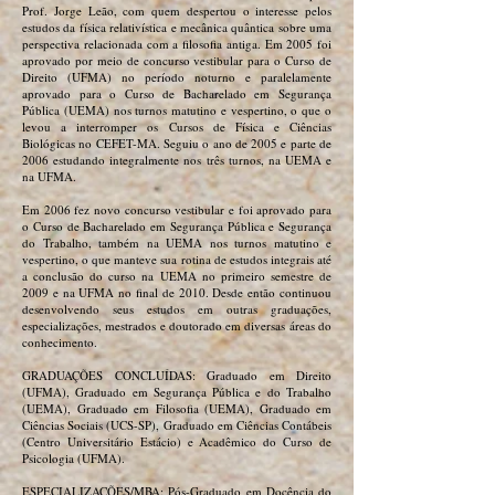
Prof. Jorge Leão, com quem despertou o interesse pelos
estudos da física relativística e mecânica quântica sobre uma
perspectiva relacionada com a filosofia antiga. Em 2005 foi
aprovado por meio de concurso vestibular para o Curso de
Direito (UFMA) no período noturno e paralelamente
aprovado para o Curso de Bacharelado em Segurança
Pública (UEMA) nos turnos matutino e vespertino, o que o
levou a interromper os Cursos de Física e Ciências
Biológicas no CEFET-MA. Seguiu o ano de 2005 e parte de
2006 estudando integralmente nos três turnos, na UEMA e
na UFMA.
Em 2006 fez novo concurso vestibular e foi aprovado para
o Curso de Bacharelado em Segurança Pública e Segurança
do Trabalho, também na UEMA nos turnos matutino e
vespertino, o que manteve sua rotina de estudos integrais até
a conclusão do curso na UEMA no primeiro semestre de
2009 e na UFMA no final de 2010. Desde então continuou
desenvolvendo seus estudos em outras graduações,
especializações, mestrados e doutorado em diversas áreas do
conhecimento.
GRADUAÇÕES CONCLUÍDAS: Graduado em Direito
(UFMA), Graduado em Segurança Pública e do Trabalho
(UEMA), Graduado em Filosofia (UEMA), Graduado em
Ciências Sociais (UCS-SP), Graduado em Ciências Contábeis
(Centro Universitário Estácio) e Acadêmico do Curso de
Psicologia (UFMA).
ESPECIALIZAÇÕES/MBA: Pós-Graduado em Docência do