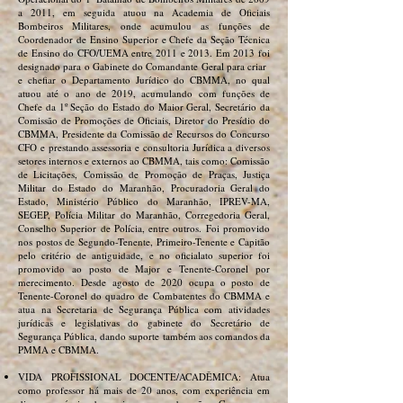
a 2011, em seguida atuou na Academia de Oficiais
Bombeiros Militares, onde acumulou as funções de
Coordenador de Ensino Superior e Chefe da Seção Técnica
de Ensino do CFO/UEMA entre 2011 e 2013. Em 2013 foi
designado para o Gabinete do Comandante Geral para criar
e chefiar o Departamento Jurídico do CBMMA, no qual
atuou até o ano de 2019, acumulando com funções de
Chefe da 1º Seção do Estado do Maior Geral, Secretário da
Comissão de Promoções de Oficiais, Diretor do Presídio do
CBMMA, Presidente da Comissão de Recursos do Concurso
CFO e prestando assessoria e consultoria Jurídica a diversos
setores internos e externos ao CBMMA, tais como: Comissão
de Licitações, Comissão de Promoção de Praças, Justiça
Militar do Estado do Maranhão, Procuradoria Geral do
Estado, Ministério Público do Maranhão, IPREV-MA,
SEGEP, Polícia Militar do Maranhão, Corregedoria Geral,
Conselho Superior de Polícia, entre outros. Foi promovido
nos postos de Segundo-Tenente, Primeiro-Tenente e Capitão
pelo critério de antiguidade, e no oficialato superior foi
promovido ao posto de Major e Tenente-Coronel por
merecimento. Desde agosto de 2020 ocupa o posto de
Tenente-Coronel do quadro de Combatentes do CBMMA e
atua na Secretaria de Segurança Pública com atividades
jurídicas e legislativas do gabinete do Secretário de
Segurança Pública, dando suporte também aos comandos da
PMMA e CBMMA.
VIDA PROFISSIONAL DOCENTE/ACADÊMICA: Atua
como professor há mais de 20 anos, com experiência em