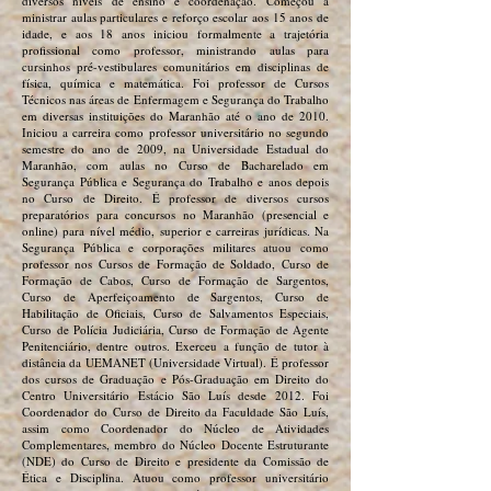
diversos níveis de ensino e coordenação. Começou a
ministrar aulas particulares e reforço escolar aos 15 anos de
idade, e aos 18 anos iniciou formalmente a trajetória
profissional como professor, ministrando aulas para
cursinhos pré-vestibulares comunitários em disciplinas de
física, química e matemática. Foi professor de Cursos
Técnicos nas áreas de Enfermagem e Segurança do Trabalho
em diversas instituições do Maranhão até o ano de 2010.
Iniciou a carreira como professor universitário no segundo
semestre do ano de 2009, na Universidade Estadual do
Maranhão, com aulas no Curso de Bacharelado em
Segurança Pública e Segurança do Trabalho e anos depois
no Curso de Direito. É professor de diversos cursos
preparatórios para concursos no Maranhão (presencial e
online) para nível médio, superior e carreiras jurídicas. Na
Segurança Pública e corporações militares atuou como
professor nos Cursos de Formação de Soldado, Curso de
Formação de Cabos, Curso de Formação de Sargentos,
Curso de Aperfeiçoamento de Sargentos, Curso de
Habilitação de Oficiais, Curso de Salvamentos Especiais,
Curso de Polícia Judiciária, Curso de Formação de Agente
Penitenciário, dentre outros. Exerceu a função de tutor à
distância da UEMANET (Universidade Virtual). É professor
dos cursos de Graduação e Pós-Graduação em Direito do
Centro Universitário Estácio São Luís desde 2012. Foi
Coordenador do Curso de Direito da Faculdade São Luís,
assim como Coordenador do Núcleo de Atividades
Complementares, membro do Núcleo Docente Estruturante
(NDE) do Curso de Direito e presidente da Comissão de
Ética e Disciplina. Atuou como professor universitário