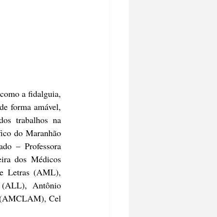
como a fidalguia, 
de forma amável, 
os trabalhos na 
fico do Maranhão 
o – Professora 
eira dos Médicos 
e Letras (AML), 
(ALL), Antônio 
es (AMCLAM), Cel 