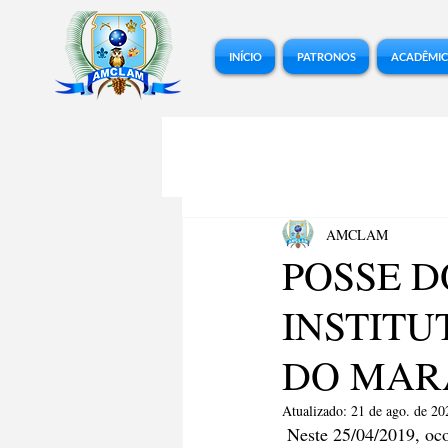
INÍCIO
PATRONOS
ACADÊMI
AMCLAM
POSSE D
INSTITU
DO MAR
Atualizado:
21 de ago. de 20
 Neste 25/04/2019, ocorreu no auditório da Ordem dos Advogados do Brasil (OAB), Seccional do 