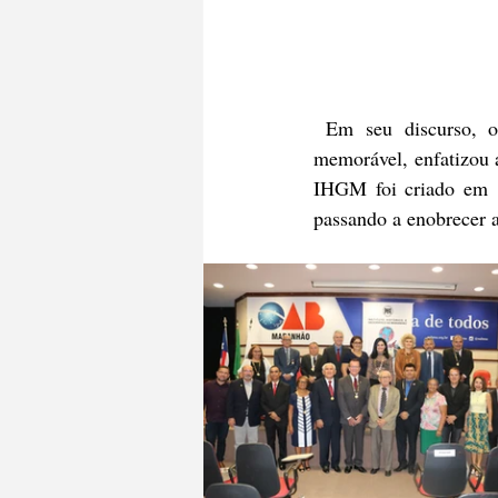
 Em seu discurso, o empossado, Professor Sanatiel com um discurso simpático, agradável e 
memorável, enfatizou 
IHGM foi criado em 1
passando a enobrecer 